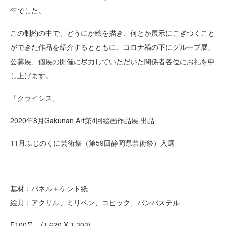
年でした。
この制約の中で、どうにか絵を描き、何とか展示にこぎつくこと
ができた作品を紹介するとともに、コロナ禍の下にグループ展、
公募展、個展の開催に尽力していただいた関係者各位にお礼を申
し上げます。
「クライシス」
2020年8月Gakunan Art第4回絵画作品展 出品
11月ふじのくに芸術祭（第59回静岡県芸術祭）入選
基材：パネル＋ケント紙
絵具：アクリル、ミリペン、コピック、パンパステル
F100号 (1,620 X 1,303)